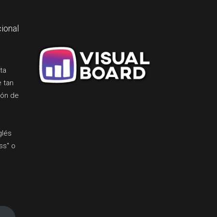
ional
ta
e tan
ión de
glés
ss" o