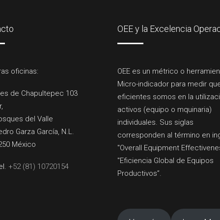
acto
OEE y la Excelencia Operac
as oficinas:
OEE es un métrico o herramien
Micro-indicador para medir qu
es de Chapultepec 103
eficientes somos en la utilizac
r,
activos (equipo o mquinaria)
osques del Valle
individuales. Sus siglas
dro Garza García, N.L.
corresponden al término en in
250 México
"Overall Equipment Effectivene
"Eficiencia Global de Equipos
el.
+52 (81) 10720154
Productivos”.