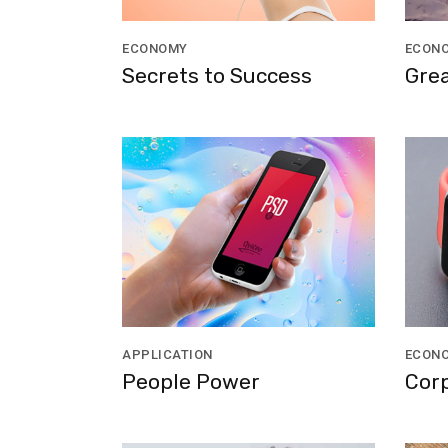
ECONOMY
ECON
Secrets to Success
Grea
APPLICATION
ECON
People Power
Cor