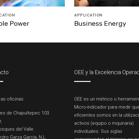
CATION
APPLICATION
ple Power
Business Energy
acto
OEE y la Excelencia Operac
as oficinas:
OEE es un métrico o herramien
Micro-indicador para medir qu
es de Chapultepec 103
eficientes somos en la utilizac
r,
activos (equipo o mquinaria)
osques del Valle
individuales. Sus siglas
dro Garza García, N.L.