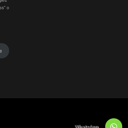
glés
ss" o
e
WhatsApp