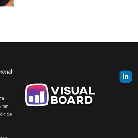
ional
ta
e tan
ión de