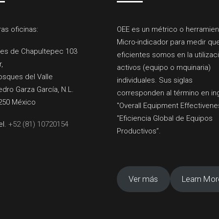
as oficinas:
OEE es un métrico o herramien
Micro-indicador para medir qu
es de Chapultepec 103
eficientes somos en la utilizac
r,
activos (equipo o mquinaria)
osques del Valle
individuales. Sus siglas
dro Garza García, N.L.
corresponden al término en in
250 México
"Overall Equipment Effectivene
"Eficiencia Global de Equipos
el.
+52 (81) 10720154
Productivos”.
Ver más
Learn Mor