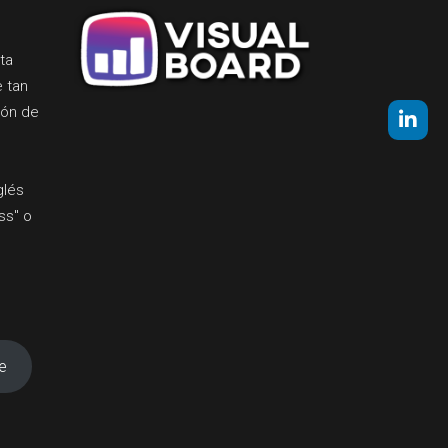
ta
e tan
ión de
glés
ss" o
e